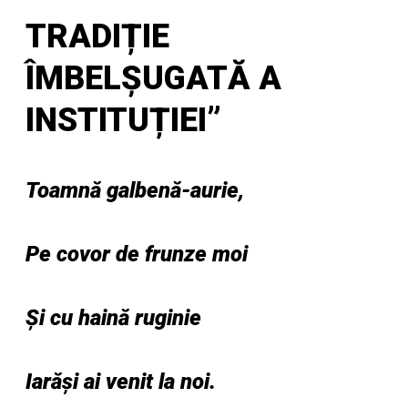
TRADIȚIE
ÎMBELȘUGATĂ A
INSTITUȚIEI”
Toamnă galbenă-aurie,
Pe covor de frunze moi
Și cu haină ruginie
Iarăși ai venit la noi.