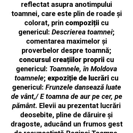
reflectat asupra anotimpului
toamnei, care este plin de roade și
colorat, prin
compoziții
cu
genericul:
Descrierea toamnei
;
comentarea maximelor și
proverbelor despre toamnă;
concursul creațiilor proprii
cu
genericul:
Toamnele, în Moldova
toamnele
;
expoziție de lucrări
cu
genericul:
Frunzele dansează luate
de vânt,/ E toamna de aur pe cer, pe
pământ
. Elevii au prezentat lucrări
deosebite, pline de dăruire și
dragoste, aducând un frumos gest