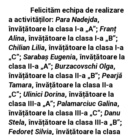
Felicităm echipa de realizare
a activităților:
Para Nadejda
,
învățătoare la clasa I-a „A”;
Franț
Alina
, învățătoare la clasa I-a „B”;
Chilian Lilia
, învățătoare la clasa I-a
„C”;
Sarabaș Eugeni
a, învățătoare la
clasa II-a „A”;
Burzacovschi Olga
,
învățătoare la clasa II-a „B”;
Pearjă
Tamara
, învățătoare la clasa II-a
„C”;
Ulinici Dorina
, învățătoare la
clasa III-a „A”;
Palamarciuc Galina
,
învățătoare la clasa III-a „C”;
Danu
Stela
, învățătoare la clasa III-a „B”;
Fedoreț Silvia
, învățătoare la clasa