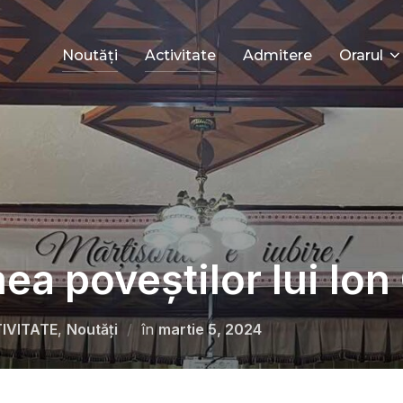
Noutăți
Activitate
Admitere
Orarul
ea poveștilor lui Io
IVITATE
,
Noutăți
în
martie 5, 2024