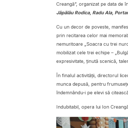
Creangă”, organizat pe data de înt
Jăpălău Rodica, Radu Ala, Portar
Cu un decor de poveste, manifesta
prin recitarea celor mai memorabi
nemuritoare „Soacra cu trei nuror
mobilizat cele trei echipe – „Bulg
expresivitate, ținută scenică, tale
În finalul activității, directorul l
munca depusă, pentru frumusețea 
îndemnându-i pe elevi să citească
Indubitabil, opera lui Ion Creang