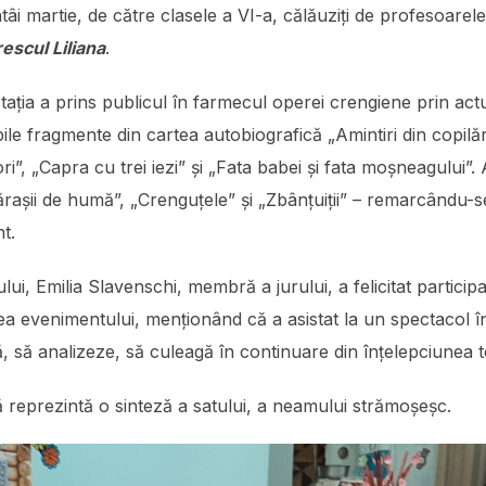
âi martie, de către clasele a VI-a, călăuziți de profesoarele
escul Liliana
.
ția a prins publicul în farmecul operei crengiene prin actual
le fragmente din cartea autobiografică „Amintiri din copilăr
i”, „Capra cu trei iezi” și „Fata babei și fata moșneagului”
ărașii de humă”, „Crenguțele” și „Zbânțuiții” – remarcându-se 
nt.
iceului, Emilia Slavenschi, membră a jurului, a felicitat partici
evenimentului, menționând că a asistat la un spectacol în
, să analizeze, să culeagă în continuare din înțelepciunea t
ă reprezintă o sinteză a satului, a neamului strămoșeșc.