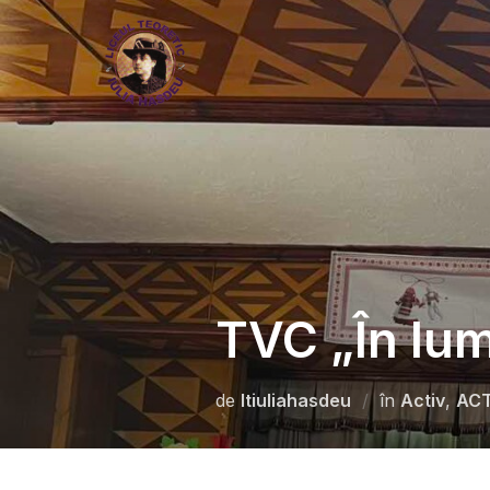
TVC „În lum
de
ltiuliahasdeu
în
Activ
,
ACT