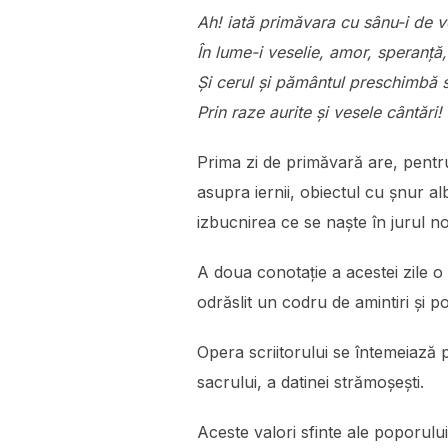
Ah! iată primăvara cu sânu-i de v
În lume-i veselie, amor, speranță,
Şi cerul şi pământul preschimbă s
Prin raze aurite şi vesele cântări!
Prima zi de primăvară are, pentru
asupra iernii, obiectul cu șnur al
izbucnirea ce se naște în jurul no
A doua conotație a acestei zile o
odrăslit un codru de amintiri și p
Opera scriitorului se întemeiază
sacrului, a datinei strămoșești.
Aceste valori sfinte ale poporulu