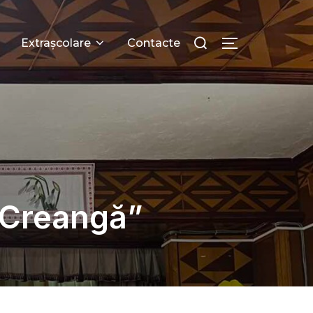
Extrașcolare
Contacte
n Creangă”