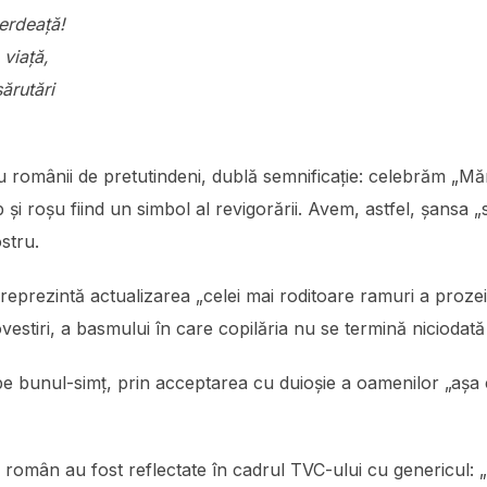
erdeaţă!
 viaţă,
ărutări
 românii de pretutindeni, dublă semnificație: celebrăm „Mărț
b și roșu fiind un simbol al revigorării. Avem, astfel, șansa
stru.
 reprezintă actualizarea „celei mai roditoare ramuri a proz
ovestiri, a basmului în care copilăria nu se termină niciodat
 pe bunul-simț, prin acceptarea cu duioșie a oamenilor „așa
i român au fost reflectate în cadrul TVC-ului cu genericul: „