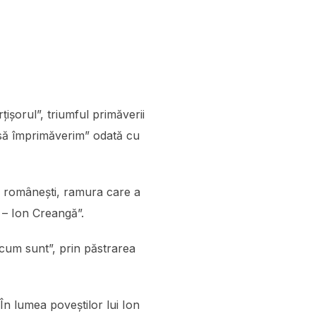
ișorul”, triumful primăverii
 „să împrimăverim” odată cu
ei românești, ramura care a
ă – Ion Creangă”.
 cum sunt”, prin păstrarea
În lumea poveștilor lui Ion