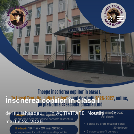
Înscrierea copiilor în clasa I
de
ltiuliahasdeu
în
ACTIVITATE
,
Noutăți
în
martie 24, 2026