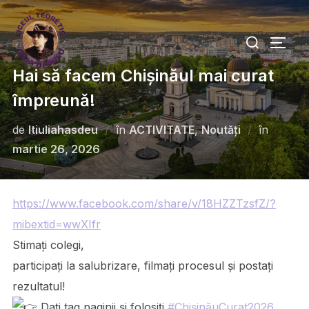
Hai să facem Chișinăul mai curat
împreună!
de
ltiuliahasdeu
în
ACTIVITATE
,
Noutăți
în
martie 26, 2026
https://www.facebook.com/share/v/18HZZTzsfZ/?
mibextid=wwXIfr
Stimați colegi,
participați la salubrizare, filmați procesul și postați
rezultatul!
Dați tag paginii și folosiți
#ChișinăuCurat2026