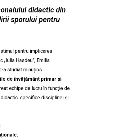
onalului didactic din
irii sporului pentru
stimul pentru implicarea
c „Iulia Hasdeu”, Emilia
 s-a studiat minuțios
ile de învățământ primar și
creat echipe de lucru în funcție de
didactic, specifice disciplinei și
;
ționale.