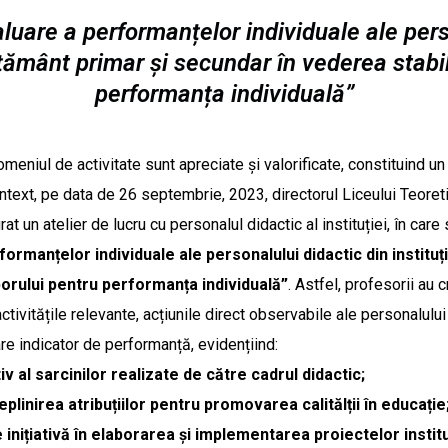
uare a performanțelor individuale ale pers
ățământ primar și secundar în vederea stabil
performanța individuală”
 de activitate sunt apreciate și valorificate, constituind un 
ontext, pe data de 26 septembrie, 2023, directorul Liceului Teoreti
t un atelier de lucru cu personalul didactic al instituției, în care
rmanțelor individuale ale personalului didactic din instituți
porului pentru performanța individuală”
. Astfel, profesorii au 
vitățile relevante, acțiunile direct observabile ale personalului 
care indicator de performanță, evidențiind:
tiv al sarcinilor realizate de către cadrul didactic;
inirea atribuțiilor pentru promovarea calitălții în educație
inițiativă în elaborarea și implementarea proiectelor institu