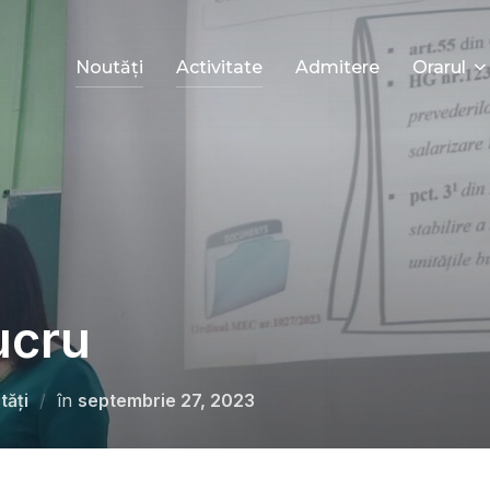
Noutăți
Activitate
Admitere
Orarul
ucru
tăți
în
septembrie 27, 2023