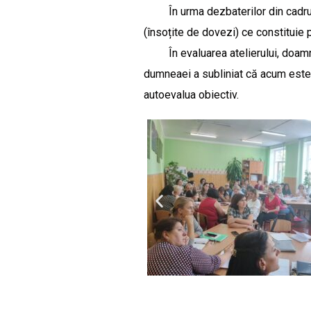
În urma dezbaterilor din cadrul gr
(însoțite de dovezi) ce constituie 
În evaluarea atelierului, doamna 
dumneaei a subliniat că acum este s
autoevalua obiectiv.