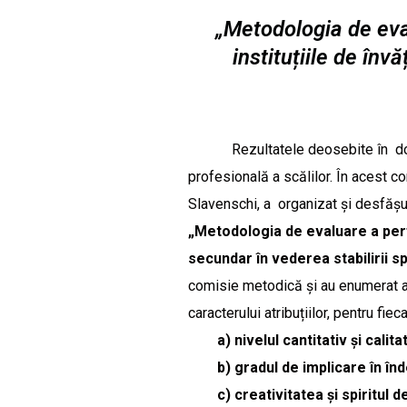
„Metodologia de eval
instituțiile de înv
Rezultatele deosebite în domeniul
profesională a scălilor. În acest c
Slavenschi, a organizat și desfășura
„Metodologia de evaluare a perfo
secundar în vederea stabilirii s
comisie metodică și au enumerat acti
caracterului atribuțiilor, pentru fie
a) nivelul cantitativ și calita
b) gradul de implicare în îndepl
c) creativitatea și spiritul de 