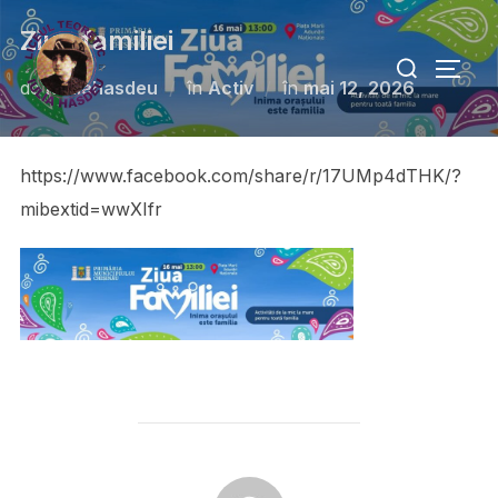
Ziua familiei
de
ltiuliahasdeu
în
Activ
în
mai 12, 2026
https://www.facebook.com/share/r/17UMp4dTHK/?
mibextid=wwXIfr
AUTOR ARTICOL