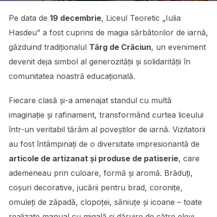
Pe data de
19 decembrie
, Liceul Teoretic „Iulia
Hasdeu” a fost cuprins de magia sărbătorilor de iarnă,
găzduind tradiționalul
Târg de Crăciun
, un eveniment
devenit deja simbol al generozității și solidarității în
comunitatea noastră educațională.
Fiecare clasă și-a amenajat standul cu multă
imaginație și rafinament, transformând curtea liceului
într-un veritabil tărâm al poveștilor de iarnă. Vizitatorii
au fost întâmpinați de o diversitate impresionantă de
articole de artizanat și produse de patiserie
, care
ademeneau prin culoare, formă și aromă. Brăduți,
coșuri decorative, jucării pentru brad, coronițe,
omuleți de zăpadă, clopoței, săniuțe și icoane – toate
realizate manual cu migală și dăruire de către elevi,