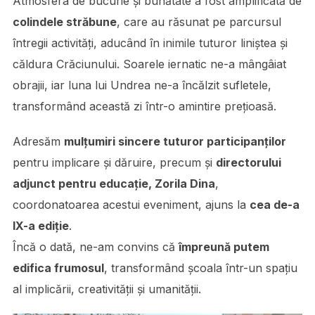
Atmosfera de bucurie și bunătate a fost amplificată de
colindele străbune
, care au răsunat pe parcursul
întregii activități, aducând în inimile tuturor liniștea și
căldura Crăciunului. Soarele iernatic ne-a mângâiat
obrajii, iar luna lui Undrea ne-a încălzit sufletele,
transformând această zi într-o amintire prețioasă.
Adresăm
mulțumiri sincere tuturor participanților
pentru implicare și dăruire, precum și
directorului
adjunct pentru educație, Zorila Dina
,
coordonatoarea acestui eveniment, ajuns la
cea de-a
IX-a ediție
.
Încă o dată, ne-am convins că
împreună putem
edifica frumosul
, transformând școala într-un spațiu
al implicării, creativității și umanității.