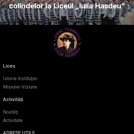
colindelor la Liceul „Iulia Hasdeu”
Liceu
Istoria Instituției
Misiune-Viziune
Activități
Noutăți
Activitate
ADRESE UTILE