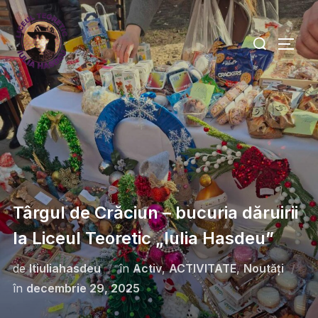
Târgul de Crăciun – bucuria dăruirii
la Liceul Teoretic „Iulia Hasdeu”
de
ltiuliahasdeu
în
Activ
,
ACTIVITATE
,
Noutăți
în
decembrie 29, 2025