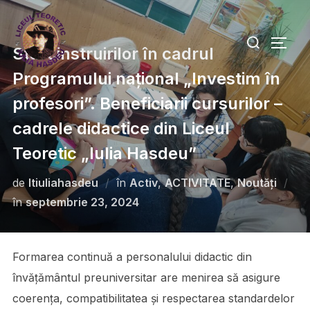
Start instruirilor în cadrul
Programului național „Investim în
profesori”. Beneficiarii cursurilor –
cadrele didactice din Liceul
Teoretic „Iulia Hasdeu”
de
ltiuliahasdeu
în
Activ
,
ACTIVITATE
,
Noutăți
în
septembrie 23, 2024
Formarea continuă a personalului didactic din
învățământul preuniversitar are menirea să asigure
coerența, compatibilitatea și respectarea standardelor