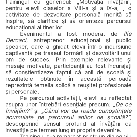
trainingul cu genericul:
„Motivația învățării”,
pentru elevii claselor a
VIII-a
și a
IX-a
,
,
o
activitate de dezvoltare personală menită să
inspire, să clarifice și să orienteze parcursul
educațional al tinerilor.
Evenimentul a fost moderat de
Ilie
Dercaci
, antreprenor educațional și public
speaker, care a ghidat elevii într-o incursiune
captivantă pe traseul formării și dezvoltării unui
om de succes. Prin exemple relevante și
mesaje motivate, participanții au fost încurajați
să conștientizeze faptul că
anii de școală și
rezultatele obținute în această perioadă
reprezintă temelia solidă a reușitei profesionale
și personale
.
Pe parcursul activității, elevii au reflectat
asupra unor întrebări esențiale precum:
„De ce
învățăm?”
și
„Când vor da roade cunoștințele
acumulate pe parcursul anilor de școală?”
,
descoperind sensul profund al învățării ca
investiție pe termen lung în propria devenire.
Trainingul s-a remarcat printr-un
dialog viu