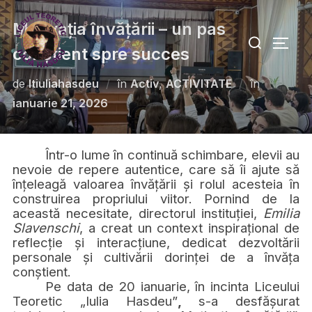
Motivația învățării – un pas
conștient spre succes
de
ltiuliahasdeu
în
Activ
,
ACTIVITATE
în
ianuarie 21, 2026
Într-o lume în continuă schimbare, elevii au
nevoie de repere autentice, care să îi ajute să
înțeleagă valoarea învățării și rolul acesteia în
construirea propriului viitor. Pornind de la
această necesitate, directorul instituției,
Emilia
Slavenschi
, a creat un context inspirațional de
reflecție și interacțiune, dedicat dezvoltării
personale și cultivării dorinței de a învăța
conștient.
Pe data de
20 ianuarie
, în incinta Liceului
Teoretic
„Iulia Hasdeu”
,
s-a desfășurat