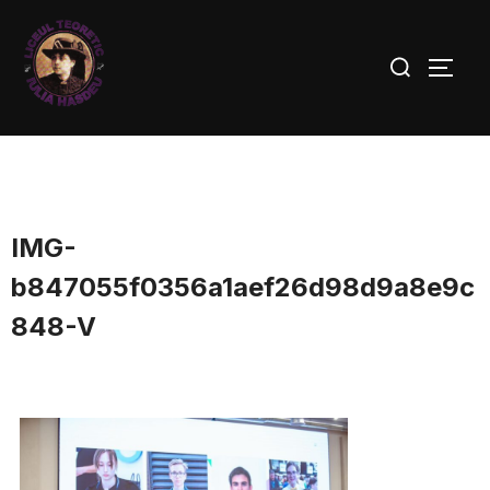
IMG-
b847055f0356a1aef26d98d9a8e9c
848-V