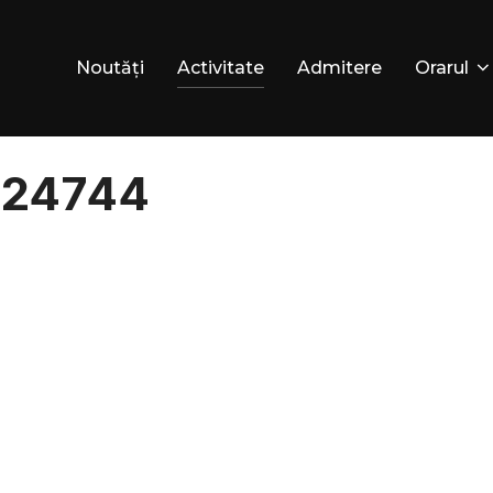
Noutăți
Activitate
Admitere
Orarul
124744