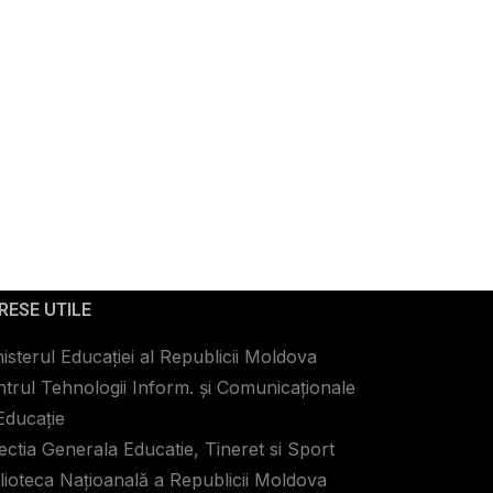
RESE UTILE
isterul Educației al Republicii Moldova
trul Tehnologii Inform. şi Comunicaţionale
Educaţie
ectia Generala Educatie, Tineret si Sport
lioteca Naţioanală a Republicii Moldova