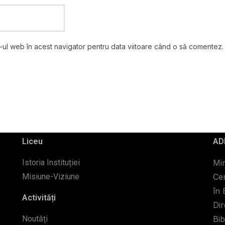
e-ul web în acest navigator pentru data viitoare când o să comentez.
Liceu
AD
Istoria Instituției
Min
Misiune-Viziune
Cen
în 
Activități
Dir
Noutăți
Bib