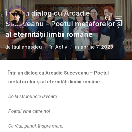
Într-un dialog cu Arcadie
Suceveanu – Poetul metaforelor și
al eternității limbii române
de
ltiuliahasdeu
în
Activ
în
aprilie 7, 2023
Într-un dialog cu Arcadie Suceveanu – Poetul
metaforelor și al eternității limbii române
De la străbunele izvoare,
Poetul vine către noi
Ca râul, plinul, înspre mare,