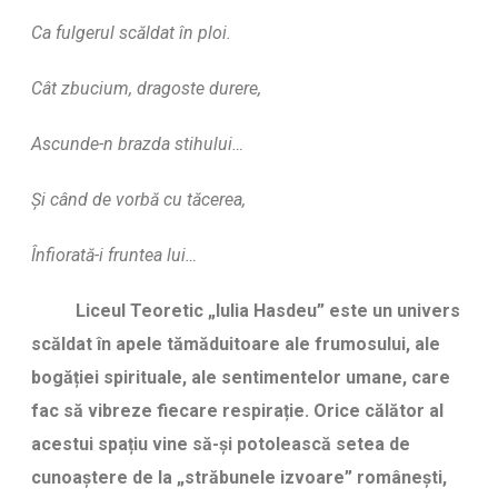
Ca fulgerul scăldat în ploi.
Cât zbucium, dragoste durere,
Ascunde-n brazda stihului…
Şi când de vorbă cu tăcerea,
Înfiorată-i fruntea lui…
Liceul Teoretic „Iulia Hasdeu” este un univers
scăldat în apele tămăduitoare ale frumosului, ale
bogăției spirituale, ale sentimentelor umane, care
fac să vibreze fiecare respirație. Orice călător al
acestui spațiu vine să-și potolească setea de
cunoaștere de la „străbunele izvoare” românești,