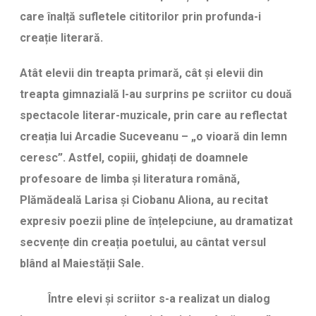
care înalță sufletele cititorilor prin profunda-i
creație literară.
Atât elevii din treapta primară, cât și elevii din
treapta gimnazială l-au surprins pe scriitor cu două
spectacole literar-muzicale, prin care au reflectat
creația lui Arcadie Suceveanu – „o vioară din lemn
ceresc”. Astfel, copiii, ghidați de doamnele
profesoare de limba și literatura română,
Plămădeală Larisa și Ciobanu Aliona, au recitat
expresiv poezii pline de înțelepciune, au dramatizat
secvențe din creația poetului, au cântat versul
blând al Maiestății Sale.
Între elevi și scriitor s-a realizat un dialog