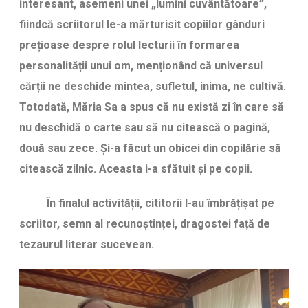
interesant, asemeni unei „lumini cuvântătoare”,
fiindcă scriitorul le-a mărturisit copiilor gânduri
prețioase despre rolul lecturii în formarea
personalității unui om, menționând că universul
cărții ne deschide mintea, sufletul, inima, ne cultivă.
Totodată, Măria Sa a spus că nu există zi în care să
nu deschidă o carte sau să nu citească o pagină,
două sau zece. Şi-a făcut un obicei din copilărie să
citească zilnic. Aceasta i-a sfătuit și pe copii.
În finalul activității, cititorii l-au îmbrățișat pe
scriitor, semn al recunoștinței, dragostei față de
tezaurul literar sucevean.