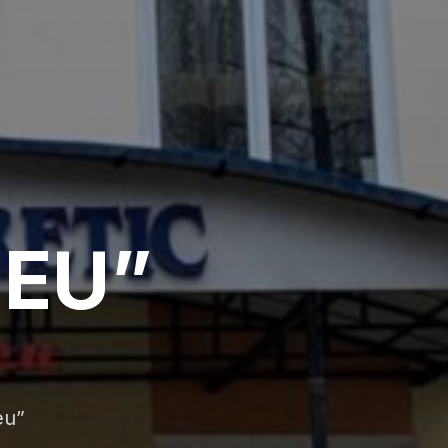
DEU”
eu”