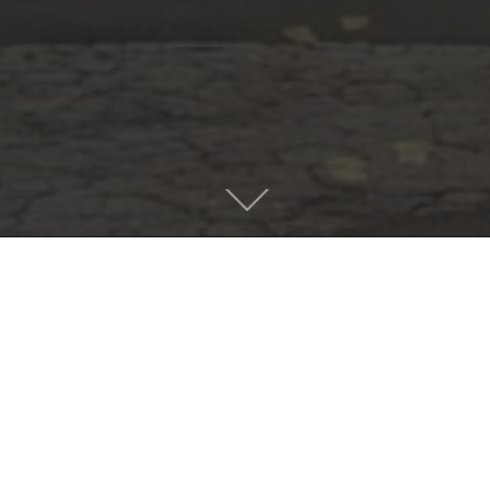
LICEUL TEORETIC „IULIA HASDEU